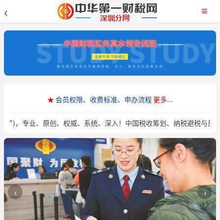
‹
≡
★
会员权限、收费标准、申办流程
更多...
董网")，专业、原创、权威、系统、深入！中国税收筹划、纳税避税与反
‹
›