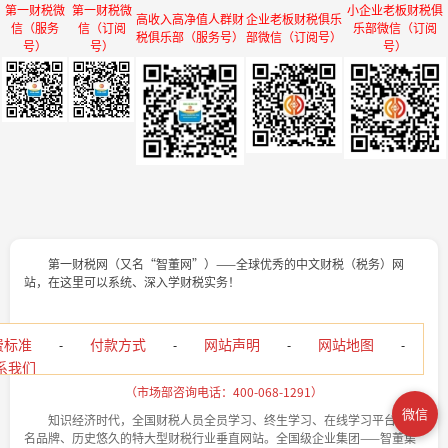
第一财税微
第一财税微
小企业老板财税俱
高收入高净值人群财
企业老板财税俱乐
信（服务
信（订阅
乐部微信（订阅
税俱乐部（服务号）
部微信（订阅号）
号）
号）
号）
第一财税网（又名“智董网”）——全球优秀的中文财税（税务）网
站，在这里可以系统、深入学财税实务！
费标准
付款方式
网站声明
网站地图
-
-
-
-
系我们
（市场部咨询电话：400-068-1291）
微信
知识经济时代，全国财税人员全员学习、终生学习、在线学习平台，著
名品牌、历史悠久的特大型财税行业垂直网站。全国级企业集团——智董集