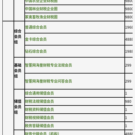
中国农业企业财税圈
9800
中国林业财税企业圈
9800
家禽畜牧渔业财税圈
9800
普通综合会员
1968
综合
会员
金卡综合会员
4888
组
钻石综合会员
1988
基础
智董网海量财税专业法规会员
299
会员
组
智董网海量财税专业问答会员
299
综合通用储值会员
1
储值
财税法规储值会员
980
会员
财税资料储值会员
1
组
财税视频储值会员
1
税务答疑储值会员
1
财务分网会员（机构）
4888