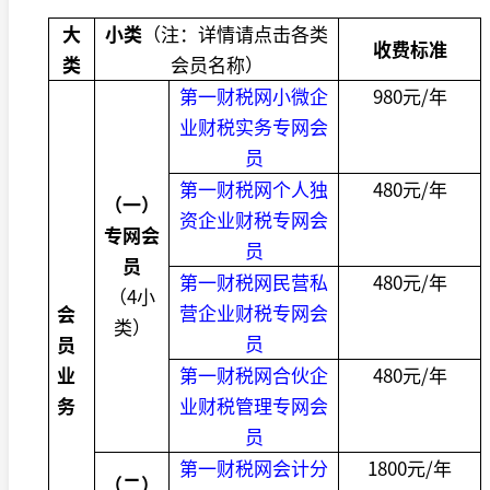
大
小类
（注：详情请点击各类
收费标准
类
会员名称）
第一财税网小微企
980
元
/
年
业财税实务专网会
员
第一财税网个人独
480
元
/
年
（一）
资企业财税专网会
专网会
员
员
第一财税网民营私
480
元
/
年
（
4
小
营企业财税专网会
会
类）
员
员
业
第一财税网合伙企
480
元
/
年
务
业财税管理专网会
员
第一财税网会计分
1800
元
/
年
（二）