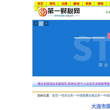
首页
资讯
法规
解读
答疑
课程
登录
针
1
2
3
通过全国顶尖名家指导,贵单位/您个人从此不走错路弯路
您的位置:
首页
>>
经济法库
>>
中国税费法规总库
>>
中国
大连市