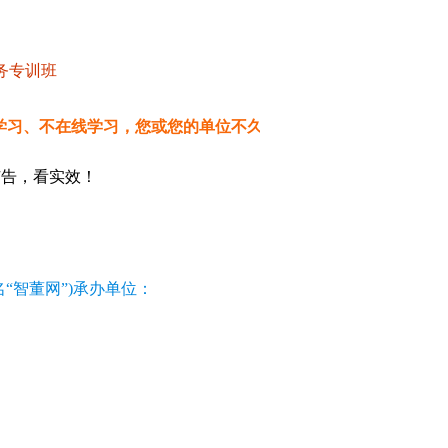
务专训班
在线学习，您或您的单位不久就会被淘汰出局或处于劣势；您浏览
广告，看实效！
“智董网”)承办单位：