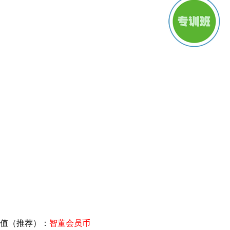
值（推荐）：
智董会员币