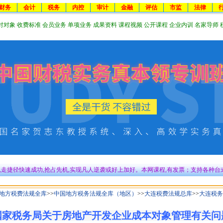
财务
会计
税务
内控
审计
金融
评估
市监
法律
对对象
收费标准
会员业务
单项业务
成果资料
课程视频
公开课程
企业内训
名家导师
,走捷径快速成功,抢占先机,实现凡人逆袭或好上加好。本网课程,有发票；支持各种台
地方税费法规全库
>>
中国地方税务法规全库（地区）
>>
大连税费法规总库
>>
大连税务
国家税务局关于房地产开发企业成本对象管理有关问