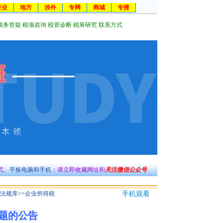
行业
地方
涉外
专网
商城
专搜
税务答疑
税项咨询
税管诊断
税筹研究
联系方式
式、
平板电脑和手机
；请立即收藏网址和
关注微信公众号
法规库
>>
企业所得税
手机观看
题的公告